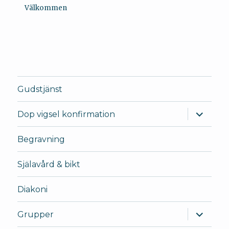
Välkommen
Gudstjänst
expande
Dop vigsel konfirmation
underm
Begravning
Själavård & bikt
Diakoni
expande
Grupper
underm