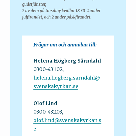
gudstjänster,
2 av dem på torsdagskvällar 18.30, 2 under
julfirandet, och 2 under påskfirandet.
Frågor om och anmälan till:
Helena Högberg Särndahl
0300-431102,
helena.hogberg.sarndahl@
svenskakyrkan.se
Olof Lind
0300-431103,
olof.lind@svenskakyrkan.s
e