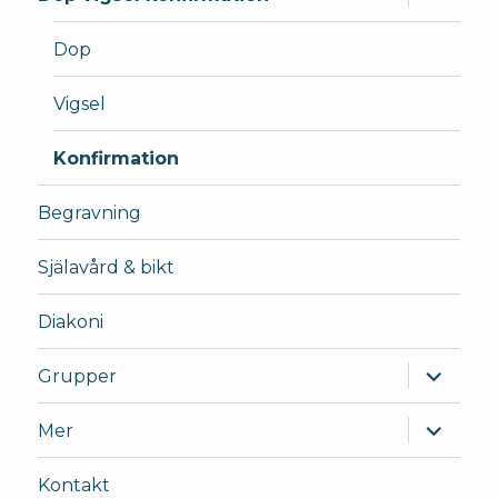
underm
Dop
Vigsel
Konfirmation
Begravning
Själavård & bikt
Diakoni
expande
Grupper
underm
expande
Mer
underm
Kontakt