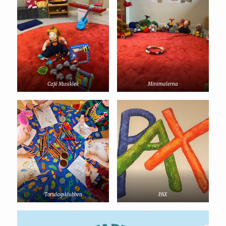
Café Musiklek
Minimalerna
Torsdagsklubben
PAX