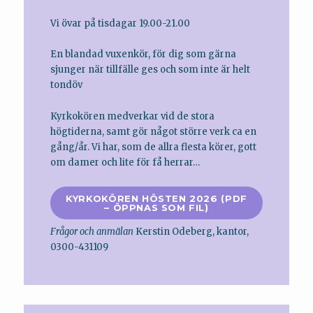
Vi övar på tisdagar 19.00-21.00
En blandad vuxenkör, för dig som gärna
sjunger när tillfälle ges och som inte är helt
tondöv
Kyrkokören medverkar vid de stora
högtiderna, samt gör något större verk ca en
gång/år. Vi har, som de allra flesta körer, gott
om damer och lite för få herrar…
KYRKOKÖREN HÖSTEN 2026 (PDF
– ÖPPNAS SOM FIL)
Frågor och anmälan
Kerstin Odeberg, kantor,
0300-431109