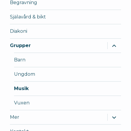
Begravning
Själavård & bikt
Diakoni
expande
Grupper
underm
Barn
Ungdom
Musik
Vuxen
expande
Mer
underm